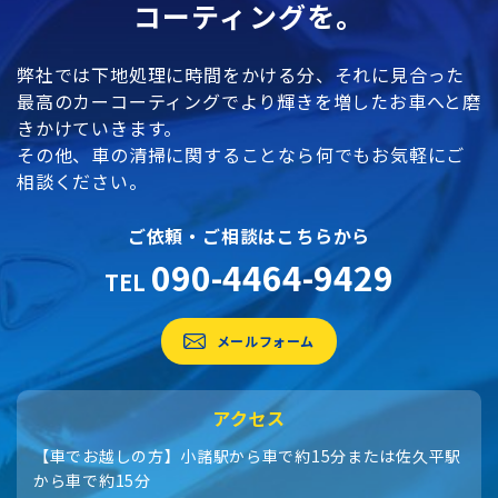
コーティングを。
弊社では下地処理に時間をかける分、それに見合った
最高のカーコーティングでより輝きを増したお車へと磨
きかけていきます。
その他、車の清掃に関することなら何でもお気軽にご
相談ください。
ご依頼・ご相談はこちらから
090-4464-9429
TEL
メールフォーム
アクセス
【車でお越しの方】小諸駅から車で約15分または佐久平駅
から車で約15分